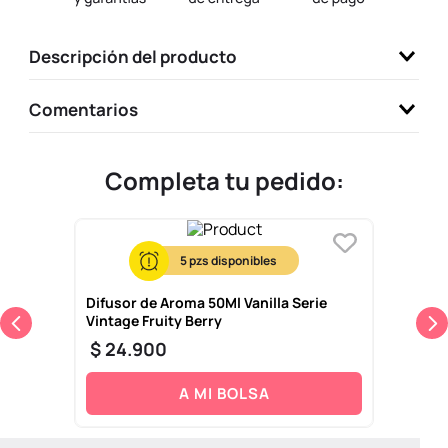
9
.
llaveros
Descripción del producto
10
.
one piece
Comentarios
Completa tu pedido:
5
Difusor de Aroma 50Ml Vanilla Serie
Vintage Fruity Berry
$
24
.
900
A MI BOLSA