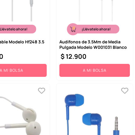
¡Llévatelo ahora!
¡Llévatelo ahora!
able Modelo Hf248 3.5
Audifonos de 3.5Mm de Media
Pulgada Modelo W001031 Blanco
0
$
12
.
900
A MI BOLSA
A MI BOLSA