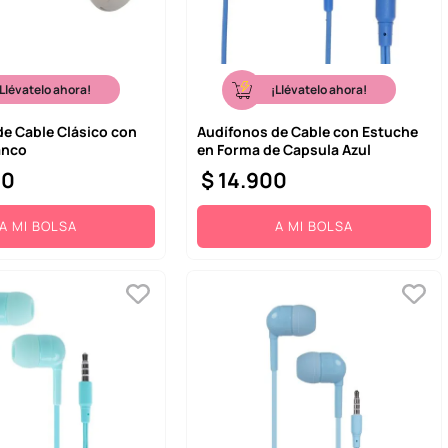
¡Llévatelo ahora!
¡Llévatelo ahora!
de Cable Clásico con
Audífonos de Cable con Estuche
anco
en Forma de Capsula Azul
00
$
14
.
900
A MI BOLSA
A MI BOLSA