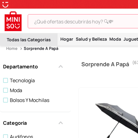
¿Qué ofertas descubrirás hoy? 🔍💸
TÉRMINOS MÁS BUSCADOS
Hogar
Salud y Belleza
Moda
Jugue
1
.
peluche
Sorprende A Papá
2
.
hello kitty
6
Sorprende A Papá
3
.
snoopy
Departamento
4
.
ositos cariñositos
Tecnología
5
.
termo
Moda
6
.
disney
Bolsos Y Mochilas
7
.
toy story
8
.
termos
Categoría
9
.
one piece
Audifonos