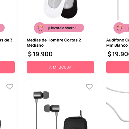
¡Llévatelo ahora!
s de 3
Medias de Hombre Cortas 2
Audifono C
Mediano
Mm Blanco
$
19
.
900
$
19
.
90
A MI BOLSA