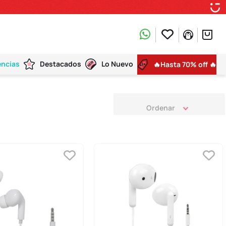
encias
Destacados
Lo Nuevo
🔥Hasta 70% off 🔥