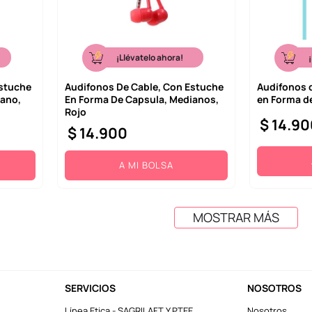
¡Llévatelo ahora!
Estuche
Audifonos De Cable, Con Estuche
Audífonos 
iano,
En Forma De Capsula, Medianos,
en Forma d
Rojo
$
14
.
90
$
14
.
900
A MI BOLSA
MOSTRAR MÁS
SERVICIOS
NOSOTROS
Línea Etica - SAGRILAFT Y PTEE
Nosotros