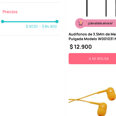
¡Llévatelo ahora!
$ 9030
–
$ 84.900
Audifonos de 3.5Mm de Me
Pulgada Modelo W001031 
$
12
.
900
A MI BOLSA