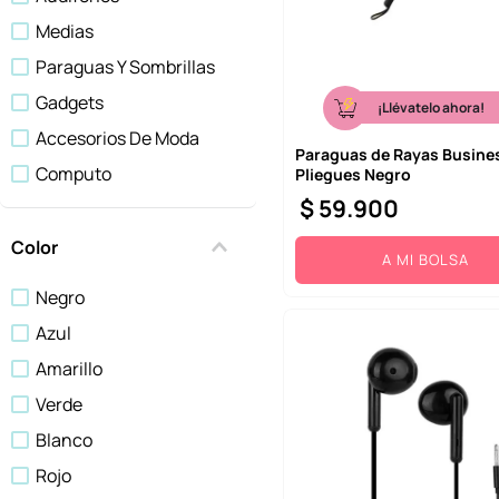
10
.
league of legends
Medias
Paraguas Y Sombrillas
Gadgets
¡Llévatelo ahora!
Accesorios De Moda
Paraguas de Rayas Busines
Computo
Pliegues Negro
$
59
.
900
Maletas y Morrales
Gorras Y Sombreros
Color
A MI BOLSA
Negro
Azul
Amarillo
Verde
Blanco
Rojo