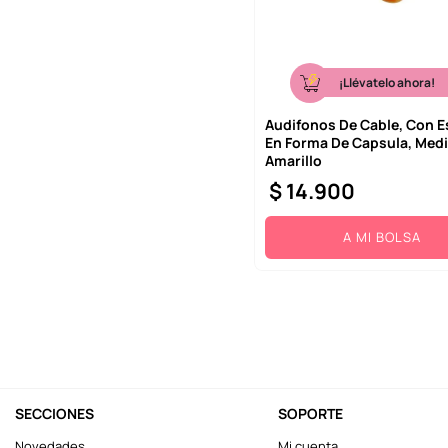
¡Llévatelo ahora!
Audifonos De Cable, Con 
En Forma De Capsula, Med
Amarillo
$
14
.
900
A MI BOLSA
SECCIONES
SOPORTE
Novedades
Mi cuenta