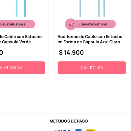
¡Llévatelo ahora!
¡Llévatelo ahora!
de Cable con Estuche
Audífonos de Cable con Estuche
e Capsula Verde
en Forma de Capsula Azul Claro
0
$
14
.
900
A MI BOLSA
A MI BOLSA
MÉTODOS DE PAGO