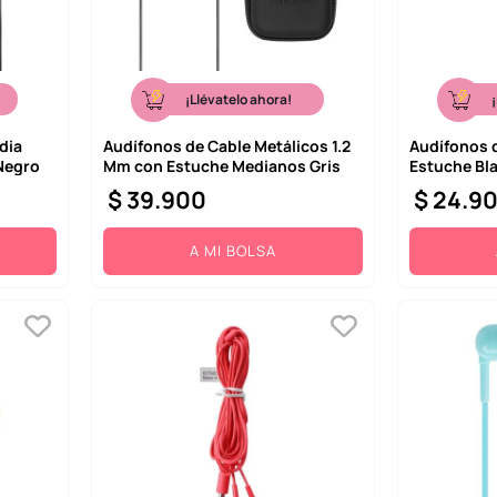
¡Llévatelo ahora!
dia
Audífonos de Cable Metálicos 1.2
Audífonos 
Negro
Mm con Estuche Medianos Gris
Estuche Bl
$
39
.
900
$
24
.
9
A MI BOLSA