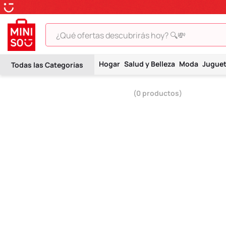
¿Qué ofertas descubrirás hoy? 🔍💸
TÉRMINOS MÁS BUSCADOS
Hogar
Salud y Belleza
Moda
Jugue
1
.
peluche
2
.
hello kitty
0
productos
3
.
snoopy
4
.
ositos cariñositos
5
.
termo
6
.
toy story
7
.
disney
8
.
termos
9
.
one piece