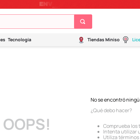
tes
Tecnología
Tiendas Miniso
Lic
No se encontró ningú
¿Qué debo hacer?
OOPS!
Comprueba los 
Intenta utilizar
Utiliza término