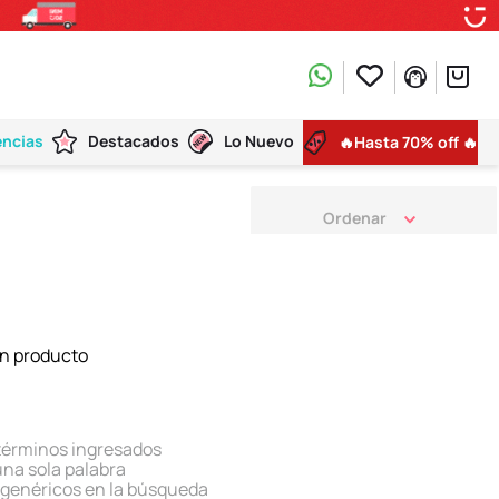
encias
Destacados
Lo Nuevo
🔥Hasta 70% off 🔥
n producto
términos ingresados
 una sola palabra
s genéricos en la búsqueda