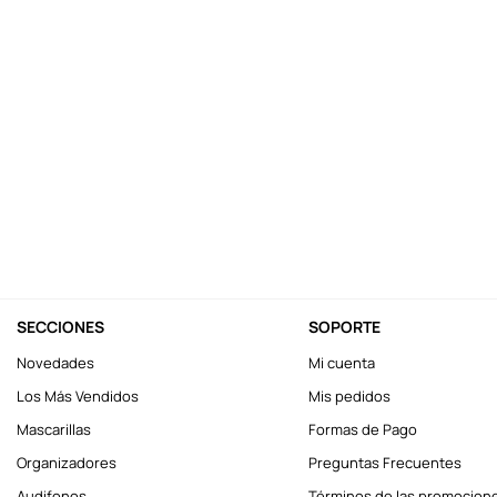
10
.
llaveros
SECCIONES
SOPORTE
Novedades
Mi cuenta
Los Más Vendidos
Mis pedidos
Mascarillas
Formas de Pago
Organizadores
Preguntas Frecuentes
Audifonos
Términos de las promocion