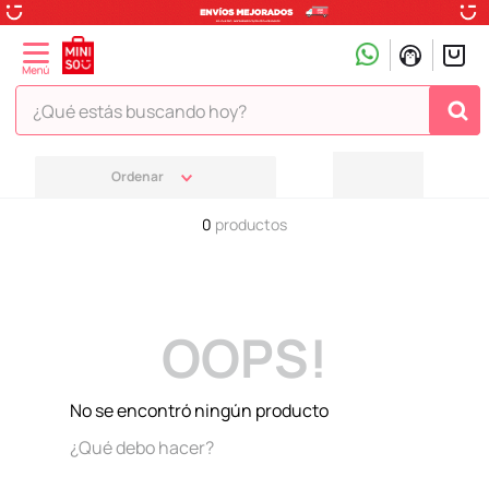
¿Qué estás buscando hoy?
TÉRMINOS MÁS BUSCADOS
1
.
peluche
0
productos
2
.
hello kitty
3
.
snoopy
4
.
ositos cariñositos
OOPS!
5
.
termo
6
.
toy story
No se encontró ningún producto
7
.
disney
¿Qué debo hacer?
8
.
termos