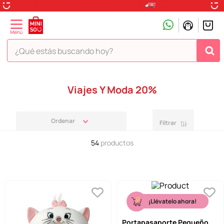
¿Qué estás buscando hoy?
TÉRMINOS MÁS BUSCADOS
Viajes Y Moda 20%
1
.
peluche
2
.
hello kitty
Filtrar
3
.
snoopy
54
productos
4
.
ositos cariñositos
5
.
termo
6
.
disney
7
.
termos
¡Llévatelo ahora!
8
.
toy story
Portapasaporte Pequeño