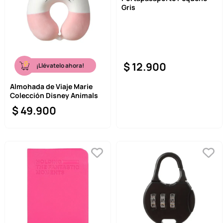
Gris
9
.
llaveros
10
.
one piece
$
12
.
900
¡Llévatelo ahora!
Almohada de Viaje Marie
Colección Disney Animals
$
49
.
900