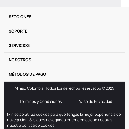
9
.
llaveros
SECCIONES
10
.
one piece
SOPORTE
SERVICIOS
NOSOTROS
MÉTODOS DE PAGO
Miniso Colombia. Todos los derechos reservados © 2025
Términos y Condiciones
Aviso de Privacidad
Miniso.co utiliza cookies para que tengas la mejor experiencia de
navegación. Si sigues navegando entendemos que aceptas
nuestra politica de cookies