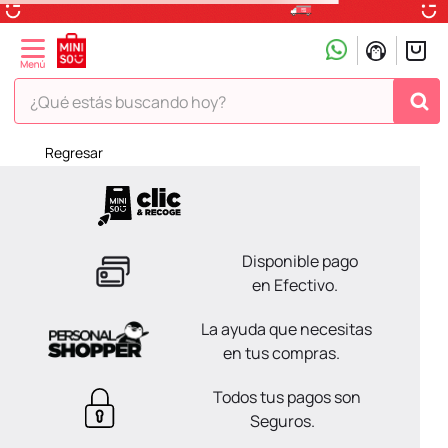
¿Qué estás buscando hoy?
Regresar
TÉRMINOS MÁS BUSCADOS
1
.
peluche
2
.
hello kitty
Disponible pago
3
.
snoopy
en Efectivo.
4
.
ositos cariñositos
La ayuda que necesitas
5
.
termo
en tus compras.
6
.
disney
Todos tus pagos son
7
.
termos
Seguros.
8
.
toy story