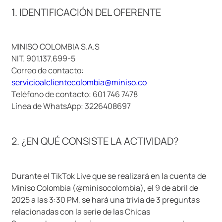
1. IDENTIFICACIÓN DEL OFERENTE
9
.
llaveros
10
.
one piece
MINISO COLOMBIA S.A.S
NIT. 901.137.699-5
Correo de contacto:
servicioalclientecolombia@miniso.co
Teléfono de contacto: 601 746 7478
Línea de WhatsApp: 3226408697
2. ¿EN QUÉ CONSISTE LA ACTIVIDAD?
Durante el TikTok Live que se realizará en la cuenta de
Miniso Colombia (@minisocolombia), el 9 de abril de
2025 a las 3:30 PM, se hará una trivia de 3 preguntas
relacionadas con la serie de las Chicas