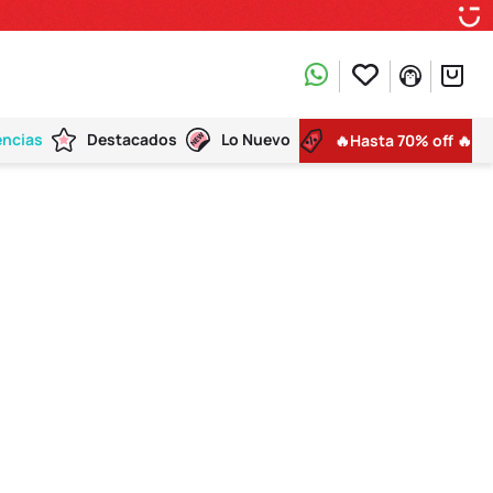
encias
Destacados
Lo Nuevo
🔥Hasta 70% off 🔥