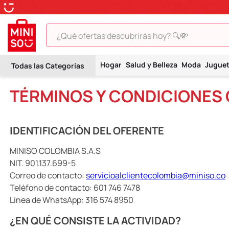
¿Qué ofertas descubrirás hoy? 🔍💸
TÉRMINOS MÁS BUSCADOS
Hogar
Salud y Belleza
Moda
Jugue
1
.
peluche
TÉRMINOS Y CONDICIONES 
2
.
hello kitty
3
.
snoopy
4
.
ositos cariñositos
IDENTIFICACIÓN DEL OFERENTE
5
.
termo
MINISO COLOMBIA S.A.S
NIT. 901.137.699-5
6
.
toy story
Correo de contacto:
servicioalclientecolombia@miniso.co
7
.
disney
Teléfono de contacto: 601 746 7478
8
.
termos
Línea de WhatsApp: 316 574 8950
9
.
one piece
¿EN QUÉ CONSISTE LA ACTIVIDAD?