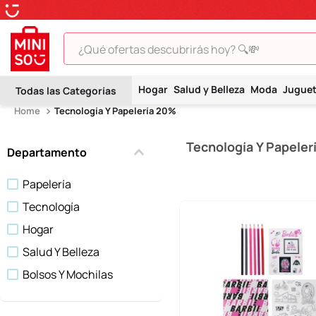
¿Qué ofertas descubrirás hoy? 🔍💸
TÉRMINOS MÁS BUSCADOS
Hogar
Salud y Belleza
Moda
Jugue
1
.
peluche
Tecnología Y Papelería 20%
2
.
hello kitty
Tecnología Y Papeler
3
.
snoopy
Departamento
4
.
ositos cariñositos
Papelería
5
.
termo
Tecnología
6
.
toy story
Hogar
7
.
disney
Salud Y Belleza
Bolsos Y Mochilas
8
.
termos
9
.
one piece