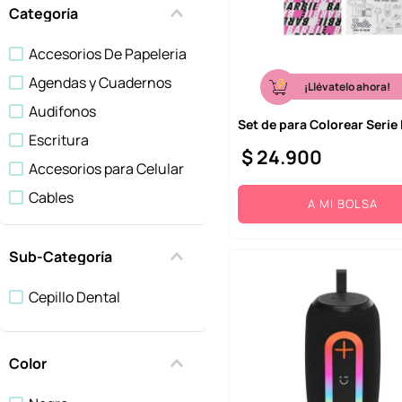
10
.
llaveros
Categoría
Accesorios De Papeleria
Agendas y Cuadernos
¡Llévatelo ahora!
Audifonos
Set de para Colorear Serie
Escritura
$
24
.
900
Accesorios para Celular
Cables
A MI BOLSA
Computo
Ventiladores
Sub-Categoría
Regalos
Cepillo Dental
Gadgets
Mostrar 7 más
Color