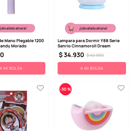
¡Llévatelo ahora!
¡Llévatelo ahora!
de Mano Plegable 1200
Lampara para Dormir Y88 Serie
Candy Morado
Sanrio Cinnamoroll Dream
00
$
34
.
930
$
49
.
900
A MI BOLSA
A MI BOLSA
-
30 %