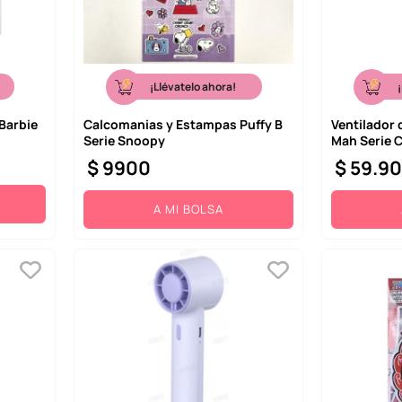
¡Llévatelo ahora!
 Barbie
Calcomanias y Estampas Puffy B
Ventilador 
Serie Snoopy
Mah Serie 
$
9900
$
59
.
9
A MI BOLSA