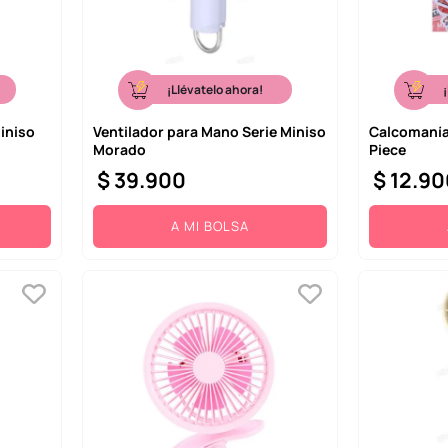
¡Llévatelo ahora!
iniso
Ventilador para Mano Serie Miniso
Calcomanía
Morado
Piece
$
39
.
900
$
12
.
90
A MI BOLSA