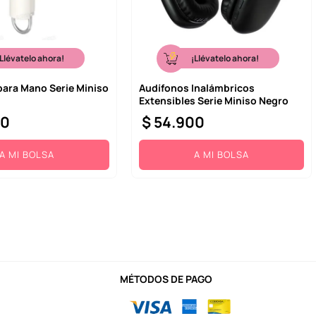
¡Llévatelo ahora!
¡Llévatelo ahora!
para Mano Serie Miniso
Audífonos Inalámbricos
Extensibles Serie Miniso Negro
00
$
54
.
900
A MI BOLSA
A MI BOLSA
MÉTODOS DE PAGO