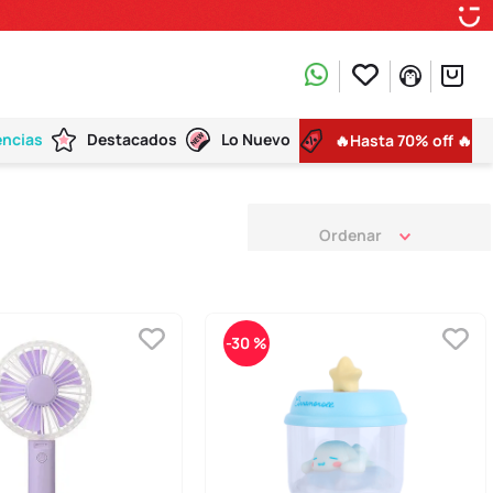
encias
Destacados
Lo Nuevo
🔥Hasta 70% off 🔥
-
30 %