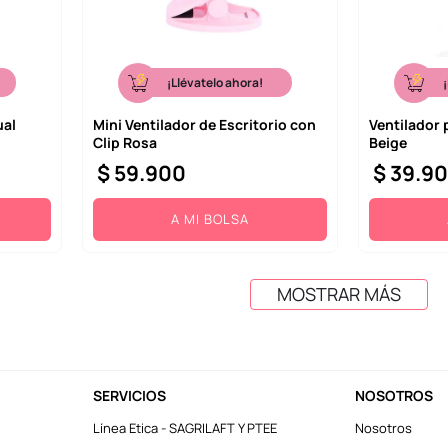
¡Llévatelo ahora!
ual
Mini Ventilador de Escritorio con
Ventilador 
Clip Rosa
Beige
$
59
.
900
$
39
.
9
A MI BOLSA
MOSTRAR MÁS
SERVICIOS
NOSOTROS
Línea Etica - SAGRILAFT Y PTEE
Nosotros