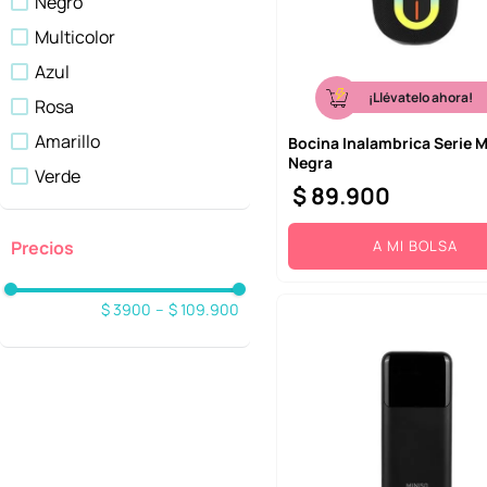
Negro
Multicolor
Azul
¡Llévatelo ahora!
Rosa
Amarillo
Bocina Inalambrica Serie M
Negra
Verde
$
89
.
900
Blanco
Rojo
A MI BOLSA
Morado
$ 3900
–
$ 109.900
Plateado