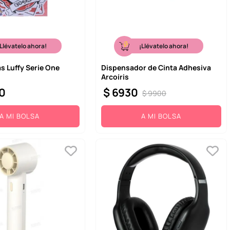
¡Llévatelo ahora!
¡Llévatelo ahora!
s Luffy Serie One
Dispensador de Cinta Adhesiva
Arcoíris
0
$
6930
$
9900
A MI BOLSA
A MI BOLSA