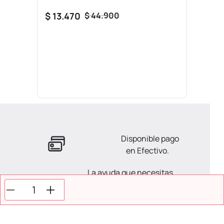
$
13
.
470
$
44
.
900
Disponible pago
en Efectivo.
La ayuda que necesitas
en tus compras.
Todos tus pagos son
Seguros.