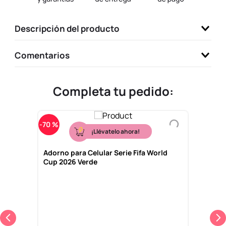
9
.
llaveros
Descripción del producto
10
.
one piece
Comentarios
Completa tu pedido:
-
70 %
¡Llévatelo ahora!
Adorno para Celular Serie Fifa World
Cup 2026 Verde