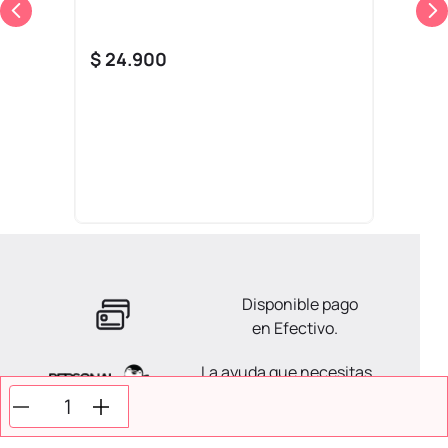
$
24
.
900
Disponible pago
en Efectivo.
La ayuda que necesitas
en tus compras.
Todos tus pagos son