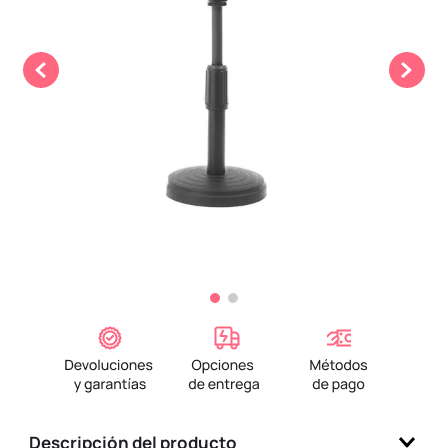
9
.
one piece
10
.
llaveros
Descripción del producto