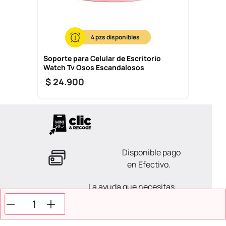
4
Soporte para Celular de Escritorio
Watch Tv Osos Escandalosos
$
24
.
900
Disponible pago
en Efectivo.
La ayuda que necesitas
en tus compras.
Todos tus pagos son