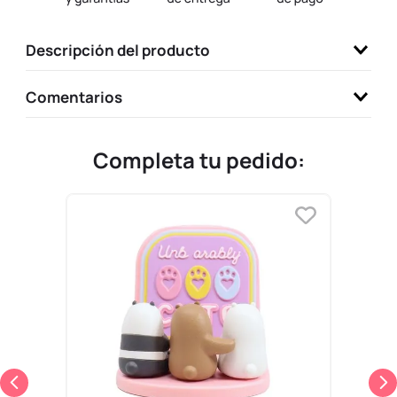
9
.
one piece
Descripción del producto
10
.
llaveros
Comentarios
Completa tu pedido: