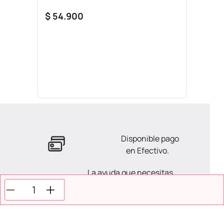
$
54
.
900
Disponible pago
en Efectivo.
La ayuda que necesitas
en tus compras.
Todos tus pagos son
Seguros.