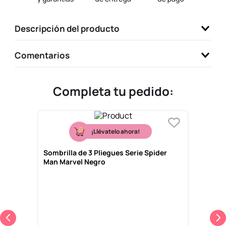
9
.
one piece
Descripción del producto
10
.
llaveros
Comentarios
Completa tu pedido:
¡Llévatelo ahora!
Sombrilla de 3 Pliegues Serie Spider
Man Marvel Negro