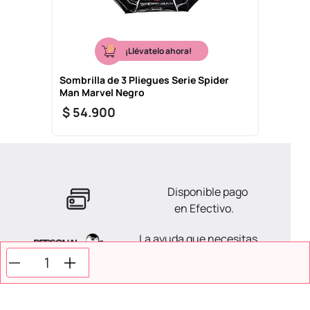
¡Llévatelo ahora!
Sombrilla de 3 Pliegues Serie Spider
Man Marvel Negro
$
54
.
900
Disponible pago
en Efectivo.
La ayuda que necesitas
en tus compras.
Todos tus pagos son
Seguros.