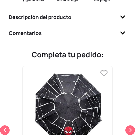
9
.
llaveros
Descripción del producto
10
.
one piece
Comentarios
Completa tu pedido: