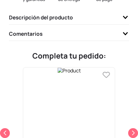
9
.
one piece
Descripción del producto
10
.
llaveros
Comentarios
Completa tu pedido: