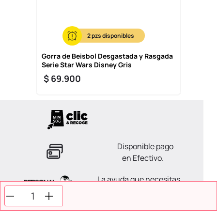
2
Gorra de Beisbol Desgastada y Rasgada
Serie Star Wars Disney Gris
$
69
.
900
Disponible pago
en Efectivo.
La ayuda que necesitas
en tus compras.
Todos tus pagos son