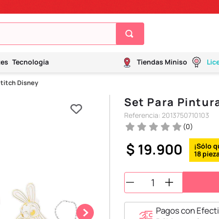
tes
Tecnología
Tiendas Miniso
Lic
Stitch Disney
Set Para Pintura
Referencia
:
2013750710103
(
0
)
$
19
.
900
18
Pagos con Efecti