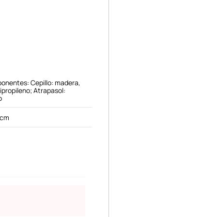
onentes: Cepillo: madera,
lipropileno; Atrapasol:
o
 cm