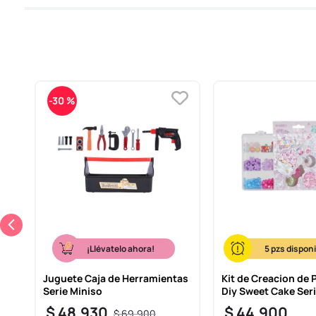
-
30 %
¡Llévatelo ahora!
5
Juguete Caja de Herramientas
Kit de Creacion de 
Serie Miniso
Diy Sweet Cake Ser
$
48
.
930
$
44
.
900
$
69
.
900