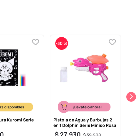
-
30 %
-
¡Llévatelo ahora!
ura Kuromi Serie
Pistola de Agua y Burbujas 2
Se
en 1 Dolphin Serie Miniso Rosa
Se
0
$
27
.
930
$
$
39
.
900