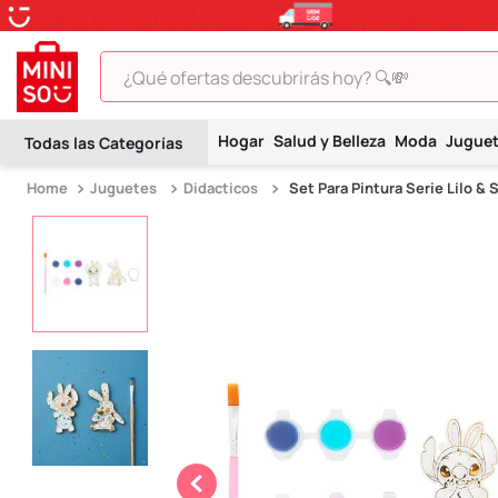
¿Qué ofertas descubrirás hoy? 🔍💸
TÉRMINOS MÁS BUSCADOS
Hogar
Salud y Belleza
Moda
Jugue
1
.
peluche
Juguetes
Didacticos
Set Para Pintura Serie Lilo & 
2
.
hello kitty
3
.
snoopy
4
.
ositos cariñositos
5
.
termo
6
.
toy story
7
.
disney
8
.
termos
9
.
one piece