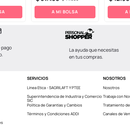
SA
A MI BOLSA
A
e pago
La ayuda que necesitas
o.
en tus compras.
SERVICIOS
NOSOTROS
Línea Etica - SAGRILAFT Y PTEE
Nosotros
Superintendencia de Industria y Comercio
Trabaja con No
SIC
Política de Garantías y Cambios
Tratamiento de
Términos y Condiciones ADDI
Canales de Vent
es