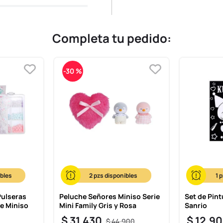
Completa tu pedido:
-
30 %
2
1
Pulseras
Peluche Señores Miniso Serie
Set de Pint
ie Miniso
Mini Family Gris y Rosa
Sanrio
$
31
.
430
$
12
.
90
$
44
.
900