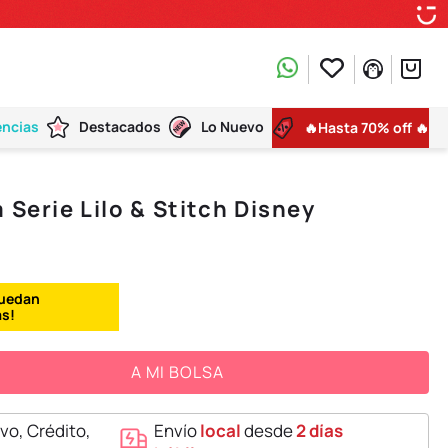
encias
Destacados
Lo Nuevo
🔥Hasta 70% off 🔥
 Serie Lilo & Stitch Disney
A MI BOLSA
vo, Crédito,
Envío
local
desde
2 días