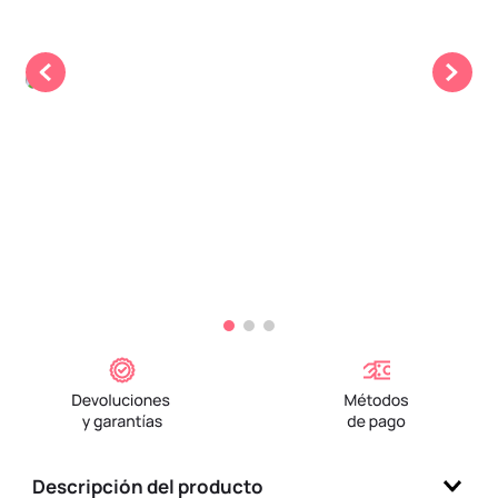
9
.
one piece
10
.
llaveros
Descripción del producto