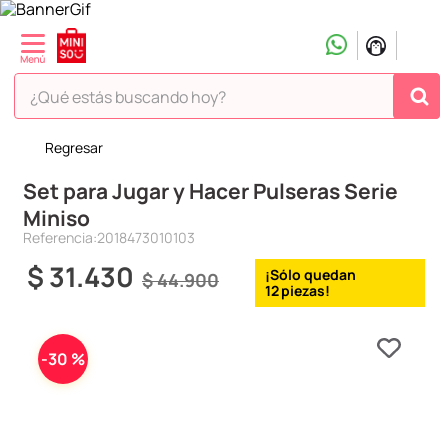
¿Qué estás buscando hoy?
Regresar
TÉRMINOS MÁS BUSCADOS
Set para Jugar y Hacer Pulseras Serie
1
.
peluche
Miniso
2
.
hello kitty
Referencia
:
2018473010103
3
.
snoopy
$
31
.
430
$
44
.
900
12
4
.
ositos cariñositos
5
.
termo
-
30 %
6
.
toy story
7
.
disney
8
.
termos