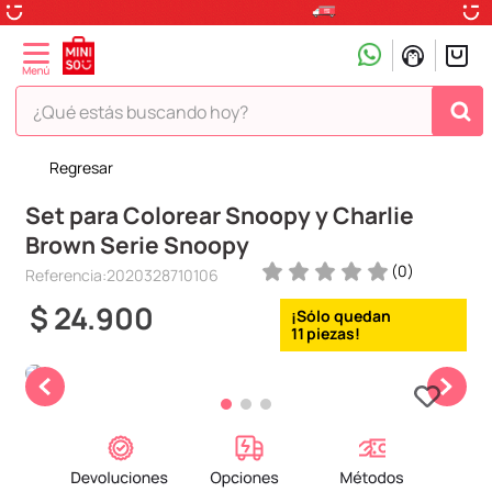
¿Qué estás buscando hoy?
Regresar
TÉRMINOS MÁS BUSCADOS
Set para Colorear Snoopy y Charlie
1
.
peluche
Brown Serie Snoopy
2
.
hello kitty
(
0
)
Referencia
:
2020328710106
3
.
snoopy
$
24
.
900
4
.
ositos cariñositos
11
5
.
termo
6
.
toy story
7
.
disney
8
.
termos