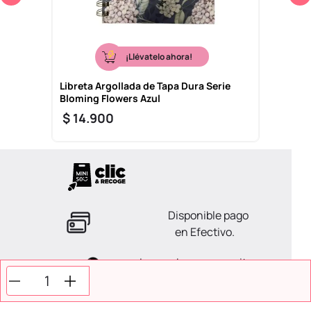
¡Llévatelo ahora!
Libreta Argollada de Tapa Dura Serie
Bloming Flowers Azul
$
14
.
900
Disponible pago
en Efectivo.
La ayuda que necesitas
en tus compras.
Todos tus pagos son