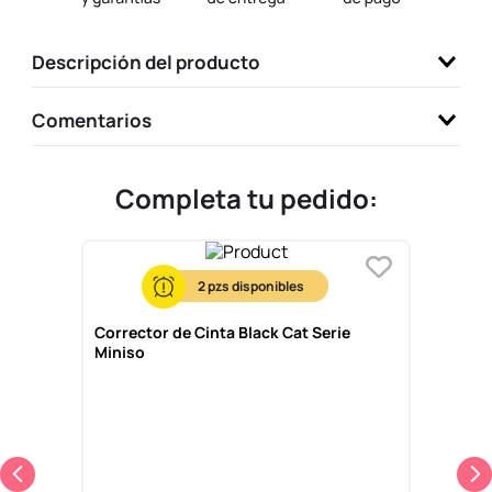
9
.
llaveros
Descripción del producto
10
.
one piece
Comentarios
Completa tu pedido:
2
Corrector de Cinta Black Cat Serie
Miniso