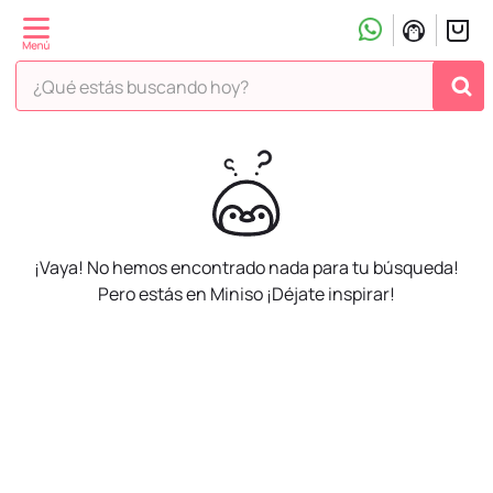
¿Qué estás buscando hoy?
TÉRMINOS MÁS BUSCADOS
1
.
peluche
2
.
hello kitty
¡Vaya! No hemos encontrado nada para tu búsqueda!
3
.
snoopy
Pero estás en Miniso ¡Déjate inspirar!
4
.
ositos cariñositos
5
.
termo
6
.
toy story
7
.
disney
8
.
termos