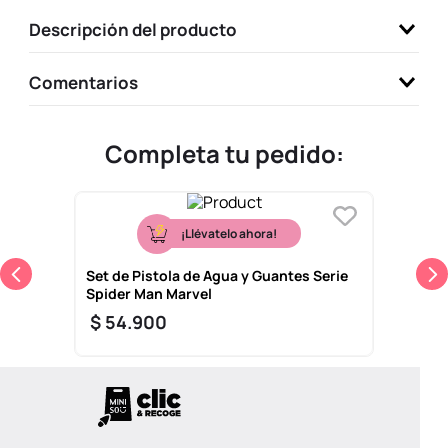
9
.
one piece
Descripción del producto
10
.
llaveros
Comentarios
Completa tu pedido:
¡Llévatelo ahora!
Set de Pistola de Agua y Guantes Serie
Spider Man Marvel
$
54
.
900