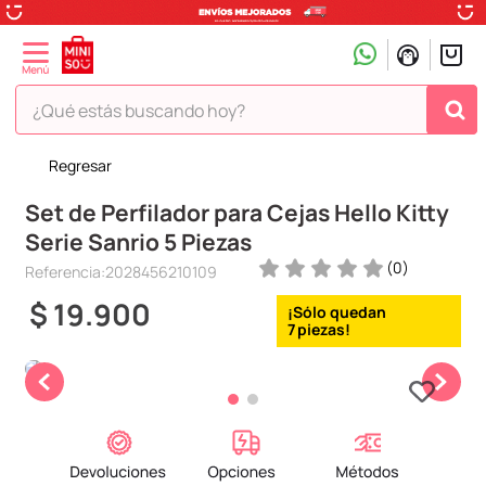
¿Qué estás buscando hoy?
Regresar
TÉRMINOS MÁS BUSCADOS
Set de Perfilador para Cejas Hello Kitty
1
.
peluche
Serie Sanrio 5 Piezas
2
.
hello kitty
(
0
)
Referencia
:
2028456210109
3
.
snoopy
$
19
.
900
4
.
ositos cariñositos
7
5
.
termo
6
.
toy story
7
.
disney
8
.
termos