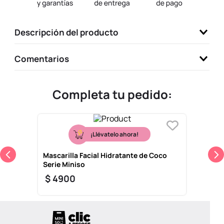
9
.
one piece
10
.
llaveros
Descripción del producto
Comentarios
Completa tu pedido:
¡Llévatelo ahora!
Mascarilla Facial Hidratante de Coco
Serie Miniso
$
4900