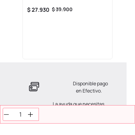
$
27
.
930
$
39
.
900
Disponible pago
en Efectivo.
La ayuda que necesitas
en tus compras.
Todos tus pagos son
Seguros.