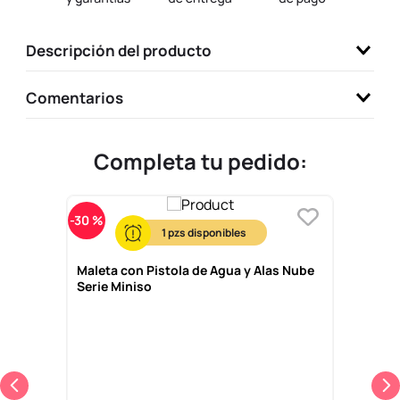
9
.
llaveros
Descripción del producto
10
.
one piece
Comentarios
Completa tu pedido:
-
30 %
1
Maleta con Pistola de Agua y Alas Nube
Serie Miniso