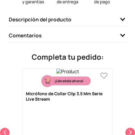
9
.
llaveros
10
.
one piece
Descripción del producto
Comentarios
Completa tu pedido:
¡Llévatelo ahora!
Micrófono de Collar Clip 3.5 Mm Serie
Live Stream