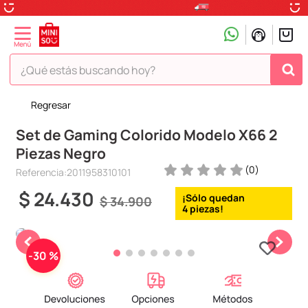
¿Qué estás buscando hoy?
Regresar
TÉRMINOS MÁS BUSCADOS
Set de Gaming Colorido Modelo X66 2
1
.
peluche
Piezas Negro
2
.
hello kitty
(
0
)
Referencia
:
2011958310101
3
.
snoopy
$
24
.
430
$
34
.
900
4
.
ositos cariñositos
4
5
.
termo
6
.
disney
-
30 %
7
.
termos
8
.
toy story