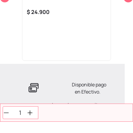
$
24
.
900
Disponible pago
en Efectivo.
La ayuda que necesitas
en tus compras.
Todos tus pagos son
Seguros.