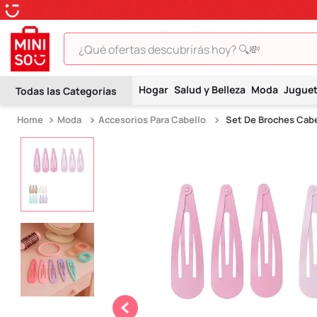
¿Qué ofertas descubrirás hoy? 🔍💸
TÉRMINOS MÁS BUSCADOS
Hogar
Salud y Belleza
Moda
Jugue
1
.
peluche
Moda
Accesorios Para Cabello
Set De Broches Cabe
2
.
hello kitty
3
.
snoopy
4
.
ositos cariñositos
5
.
termo
6
.
disney
7
.
termos
8
.
toy story
9
.
llaveros