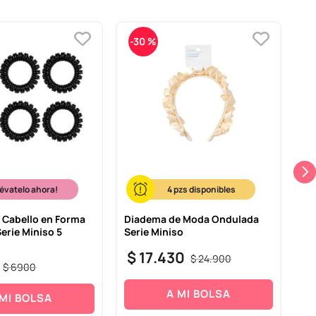
-
30 %
-
lévatelo ahora!
4
l Cabello en Forma
Diadema de Moda Ondulada
Di
Serie Miniso 5
Serie Miniso
Se
$
17
.
430
$
$
24
.
900
$
6900
A MI BOLSA
 MI BOLSA