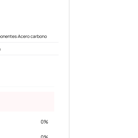
ponentes:Acero carbono
m
0%
0%