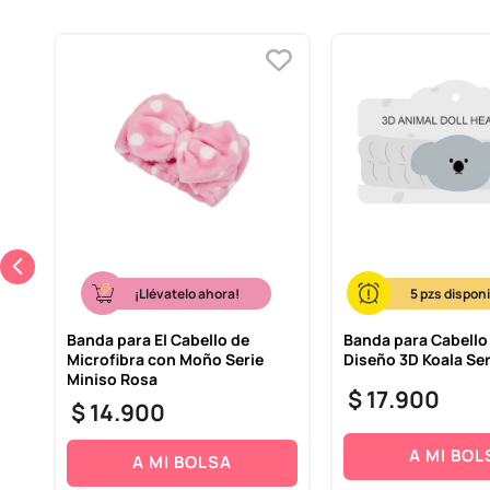
¡Llévatelo ahora!
5
ini
Banda para El Cabello de
Banda para Cabello
Microfibra con Moño Serie
Diseño 3D Koala Ser
Miniso Rosa
$
17
.
900
$
14
.
900
A MI BOL
A MI BOLSA