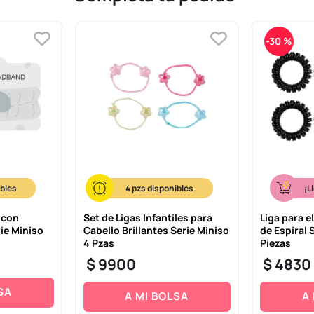
-
30 %
4
¡L
 con
Set de Ligas Infantiles para
Liga para e
ie Miniso
Cabello Brillantes Serie Miniso
de Espiral 
4 Pzas
Piezas
$
9900
$
4830
SA
A MI BOLSA
A