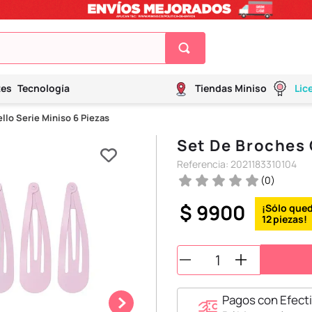
tes
Tecnología
Tiendas Miniso
Lic
llo Serie Miniso 6 Piezas
Set De Broches 
Referencia
:
2021183310104
(
0
)
$
9900
12
Pagos con Efecti