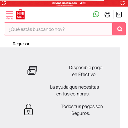
¿Qué estás buscando hoy?
¡Vaya! No hemos encontrado nada para tu búsqueda!
Pero estás en Miniso ¡Déjate inspirar!