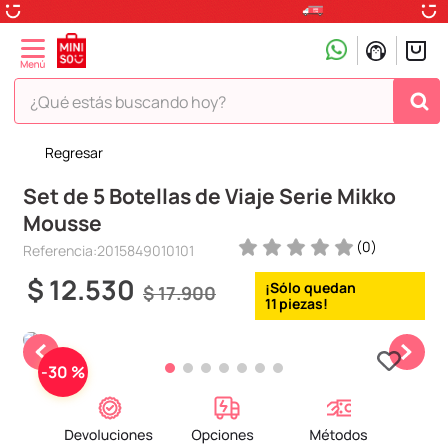
¿Qué estás buscando hoy?
Regresar
TÉRMINOS MÁS BUSCADOS
Set de 5 Botellas de Viaje Serie Mikko
1
.
peluche
Mousse
2
.
hello kitty
(
0
)
Referencia
:
2015849010101
3
.
snoopy
$
12
.
530
$
17
.
900
4
.
ositos cariñositos
11
5
.
termo
6
.
disney
-
30 %
7
.
termos
8
.
toy story