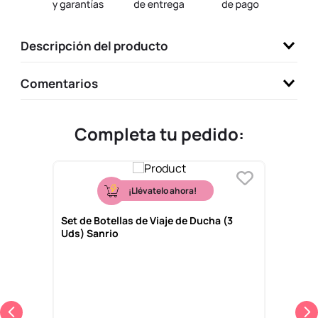
9
.
llaveros
10
.
one piece
Descripción del producto
Comentarios
Completa tu pedido:
¡Llévatelo ahora!
Set de Botellas de Viaje de Ducha (3
Uds) Sanrio