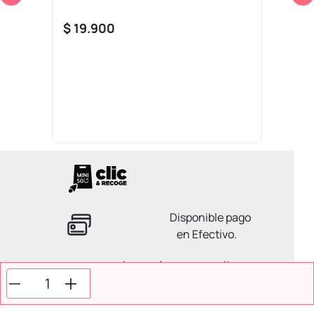
$
19
.
900
Disponible pago
en Efectivo.
La ayuda que necesitas
en tus compras.
Todos tus pagos son