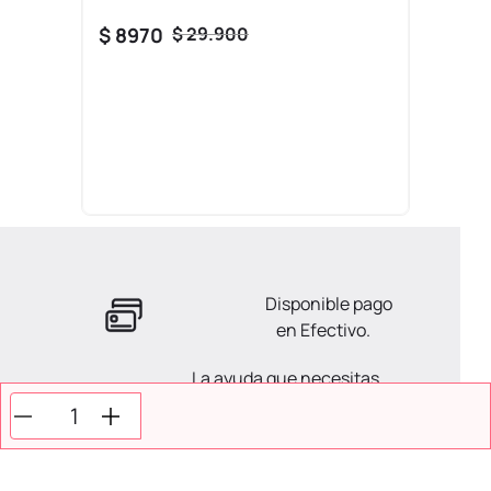
$
8970
$
29
.
900
Disponible pago
en Efectivo.
La ayuda que necesitas
en tus compras.
Todos tus pagos son
Seguros.