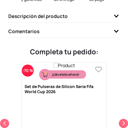
9
.
llaveros
Descripción del producto
10
.
one piece
Comentarios
Completa tu pedido:
-
70 %
¡Llévatelo ahora!
Set de Pulseras de Silicon Serie Fifa
World Cup 2026