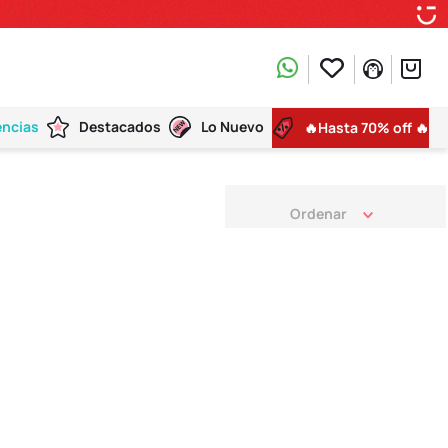
encias
Destacados
Lo Nuevo
🔥Hasta 70% off 🔥