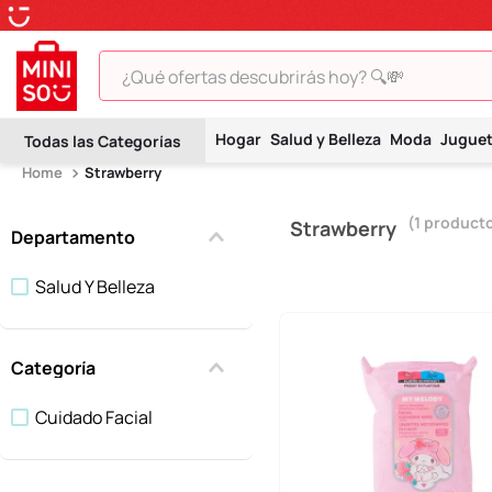
¿Qué ofertas descubrirás hoy? 🔍💸
TÉRMINOS MÁS BUSCADOS
Hogar
Salud y Belleza
Moda
Jugue
1
.
peluche
Strawberry
2
.
hello kitty
1
product
Strawberry
3
.
snoopy
Departamento
4
.
ositos cariñositos
Salud Y Belleza
5
.
termo
6
.
toy story
Categoría
7
.
disney
Cuidado Facial
8
.
termos
9
.
one piece