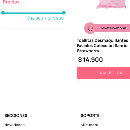
10
.
llaveros
$ 14.900
–
$ 14.900
¡Llévatelo ahora!
Toallitas Desmaquillantes
Faciales Colección Sanrio
Strawberry
$
14
.
900
A MI BOLSA
SECCIONES
SOPORTE
Novedades
Mi cuenta