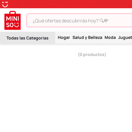
¿Qué ofertas descubrirás hoy? 🔍💸
TÉRMINOS MÁS BUSCADOS
Hogar
Salud y Belleza
Moda
Jugue
1
.
peluche
2
.
hello kitty
0
productos
3
.
snoopy
4
.
ositos cariñositos
5
.
termo
6
.
toy story
7
.
disney
8
.
termos
9
.
one piece