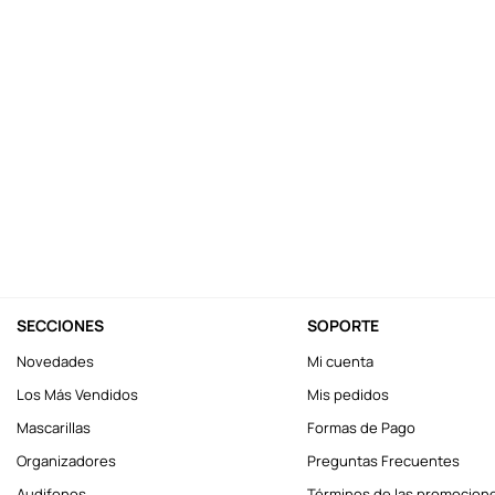
10
.
llaveros
SECCIONES
SOPORTE
Novedades
Mi cuenta
Los Más Vendidos
Mis pedidos
Mascarillas
Formas de Pago
Organizadores
Preguntas Frecuentes
Audifonos
Términos de las promocion