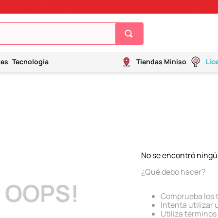
tes
Tecnología
Tiendas Miniso
Lic
No se encontró ningú
¿Qué debo hacer?
OOPS!
Comprueba los 
Intenta utilizar
Utiliza término