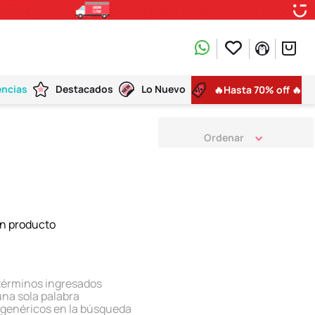
encias
Destacados
Lo Nuevo
🔥Hasta 70% off 🔥
n producto
términos ingresados
 una sola palabra
s genéricos en la búsqueda