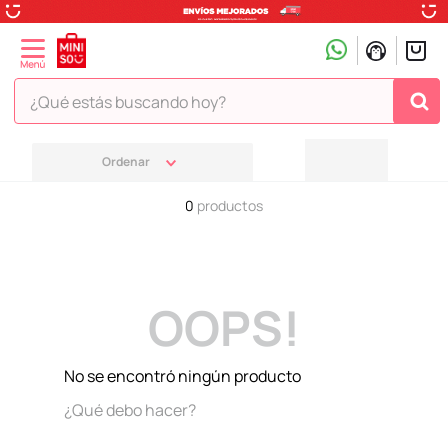
¿Qué estás buscando hoy?
TÉRMINOS MÁS BUSCADOS
1
.
peluche
0
productos
2
.
hello kitty
3
.
snoopy
4
.
ositos cariñositos
OOPS!
5
.
termo
6
.
toy story
No se encontró ningún producto
7
.
disney
¿Qué debo hacer?
8
.
termos