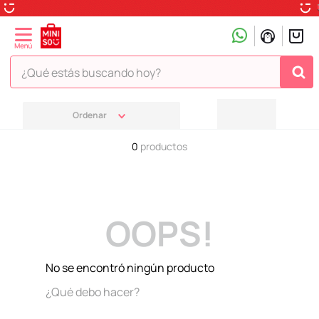
¿Qué estás buscando hoy?
TÉRMINOS MÁS BUSCADOS
1
.
peluche
0
productos
2
.
hello kitty
3
.
snoopy
4
.
ositos cariñositos
OOPS!
5
.
termo
6
.
disney
No se encontró ningún producto
7
.
termos
¿Qué debo hacer?
8
.
toy story