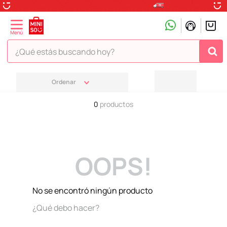
¿Qué estás buscando hoy?
TÉRMINOS MÁS BUSCADOS
1
.
peluche
0
productos
2
.
hello kitty
3
.
snoopy
4
.
ositos cariñositos
OOPS!
5
.
termo
6
.
disney
No se encontró ningún producto
7
.
termos
¿Qué debo hacer?
8
.
toy story