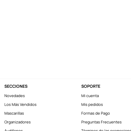
10
.
league of legends
SECCIONES
SOPORTE
Novedades
Mi cuenta
Los Más Vendidos
Mis pedidos
Mascarillas
Formas de Pago
Organizadores
Preguntas Frecuentes
Audifonos
Términos de las promocion