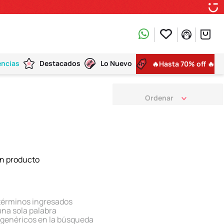
encias
Destacados
Lo Nuevo
🔥Hasta 70% off 🔥
n producto
términos ingresados
 una sola palabra
s genéricos en la búsqueda