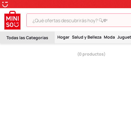
¿Qué ofertas descubrirás hoy? 🔍💸
TÉRMINOS MÁS BUSCADOS
Hogar
Salud y Belleza
Moda
Jugue
1
.
peluche
2
.
hello kitty
0
productos
3
.
snoopy
4
.
ositos cariñositos
5
.
termo
6
.
disney
7
.
toy story
8
.
termos
9
.
one piece