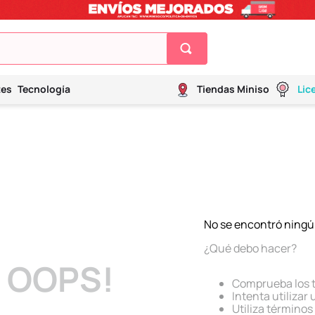
tes
Tecnología
Tiendas Miniso
Lic
No se encontró ningú
¿Qué debo hacer?
OOPS!
Comprueba los 
Intenta utilizar
Utiliza término