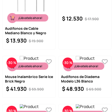
$
12
.
530
¡Llévatelo ahora!
$
17
.
900
Audífonos de Cable
Mediano Blanco y Negro
$
13
.
930
$
19
.
900
-
30 %
-
30 %
¡Llévatelo ahora!
¡Llévatelo ahora!
Mouse Inalambrico Serie Ice
Audífonos de Diadema
Brick Negro
Modelo L36 Blanco
$
41
.
930
$
48
.
930
$
59
.
900
$
69
.
900
-
30 %
-
30 %