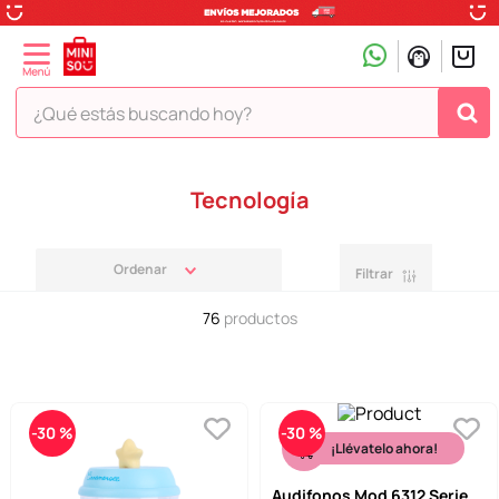
¿Qué estás buscando hoy?
TÉRMINOS MÁS BUSCADOS
Tecnología
1
.
peluche
2
.
hello kitty
Filtrar
3
.
snoopy
76
productos
4
.
ositos cariñositos
5
.
termo
6
.
disney
-
30 %
-
30 %
7
.
termos
¡Llévatelo ahora!
8
.
toy story
Audifonos Mod 6312 Serie