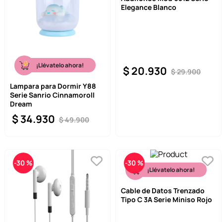
Elegance Blanco
9
.
llaveros
10
.
one piece
¡Llévatelo ahora!
$
20
.
930
$
29
.
900
Lampara para Dormir Y88
Serie Sanrio Cinnamoroll
Dream
$
34
.
930
$
49
.
900
-
30 %
-
30 %
¡Llévatelo ahora!
Cable de Datos Trenzado
Tipo C 3A Serie Miniso Rojo