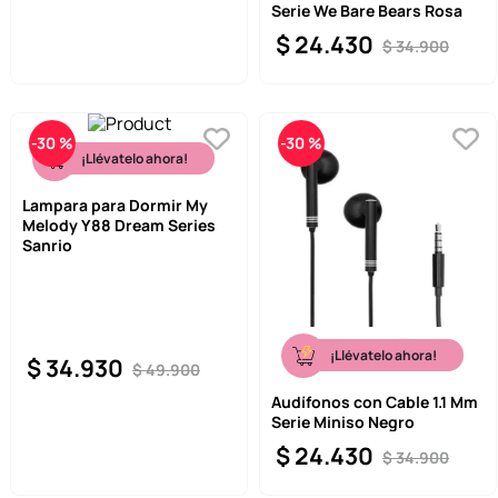
Serie We Bare Bears Rosa
$
24
.
430
$
34
.
900
-
30 %
-
30 %
¡Llévatelo ahora!
Lampara para Dormir My
Melody Y88 Dream Series
Sanrio
¡Llévatelo ahora!
$
34
.
930
$
49
.
900
Audífonos con Cable 1.1 Mm
Serie Miniso Negro
$
24
.
430
$
34
.
900