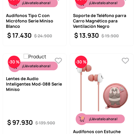
¡Llévatelo ahora!
¡Llévatelo ahora!
Audífonos Tipo C con
Soporte de Teléfono parra
Micrófono Serie Miniso
Carro Magnético para
Blanco
Ventilación Negro
$
17
.
430
$
13
.
930
$
24
.
900
$
19
.
900
-
30 %
-
30 %
¡Llévatelo ahora!
Lentes de Audio
Inteligentes Mod-088 Serie
Miniso
¡Llévatelo ahora!
$
97
.
930
$
139
.
900
Audífonos con Estuche