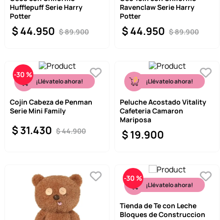
Hufflepuff Serie Harry
Ravenclaw Serie Harry
9
.
one piece
Potter
Potter
$
44
.
950
$
44
.
950
10
.
llaveros
$
89
.
900
$
89
.
900
-
30 %
¡Llévatelo ahora!
¡Llévatelo ahora!
Cojín Cabeza de Penman
Peluche Acostado Vitality
Serie Mini Family
Cafeteria Camaron
Mariposa
$
31
.
430
$
44
.
900
$
19
.
900
-
30 %
¡Llévatelo ahora!
Tienda de Te con Leche
Bloques de Construccion