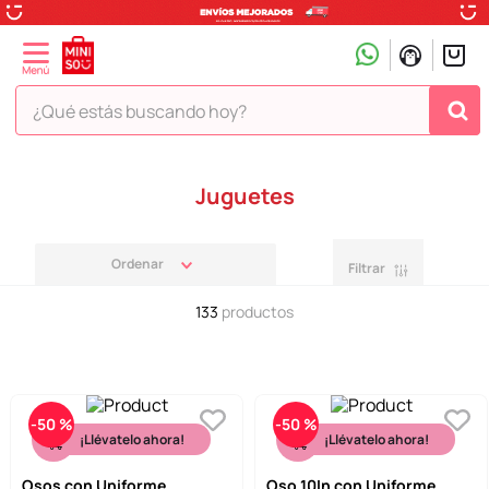
¿Qué estás buscando hoy?
TÉRMINOS MÁS BUSCADOS
Juguetes
1
.
peluche
2
.
hello kitty
Filtrar
3
.
snoopy
133
productos
4
.
ositos cariñositos
5
.
termo
6
.
toy story
-
50 %
-
50 %
7
.
disney
¡Llévatelo ahora!
¡Llévatelo ahora!
8
.
termos
Osos con Uniforme
Oso 10In con Uniforme