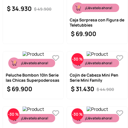
$
34
.
930
¡Llévatelo ahora!
$
49
.
900
Caja Sorpresa con Figura de
Teletubbies
$
69
.
900
-
30 %
¡Llévatelo ahora!
¡Llévatelo ahora!
Peluche Bombon 10In Serie
Cojin de Cabeza Mini Pen
las Chicas Superpoderosas
Serie Mini Family
$
69
.
900
$
31
.
430
$
44
.
900
-
30 %
-
30 %
¡Llévatelo ahora!
¡Llévatelo ahora!