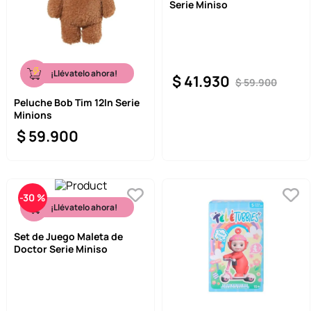
Serie Miniso
¡Llévatelo ahora!
$
41
.
930
$
59
.
900
Peluche Bob Tim 12In Serie
Minions
$
59
.
900
-
30 %
¡Llévatelo ahora!
Set de Juego Maleta de
Doctor Serie Miniso