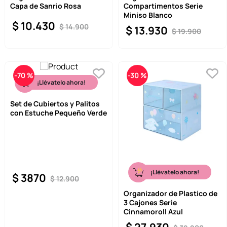
Capa de Sanrio Rosa
Compartimentos Serie
Miniso Blanco
$
10
.
430
$
14
.
900
$
13
.
930
$
19
.
900
-
70 %
-
30 %
¡Llévatelo ahora!
Set de Cubiertos y Palitos
con Estuche Pequeño Verde
¡Llévatelo ahora!
$
3870
$
12
.
900
Organizador de Plastico de
3 Cajones Serie
Cinnamoroll Azul