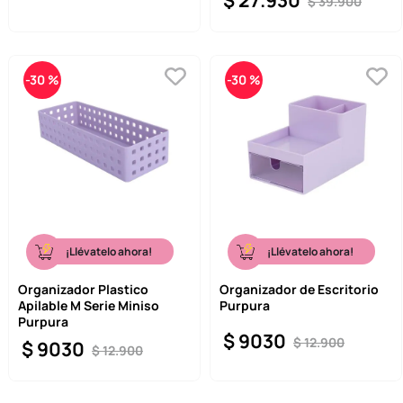
$
27
.
930
$
39
.
900
-
30 %
-
30 %
¡Llévatelo ahora!
¡Llévatelo ahora!
Organizador Plastico
Organizador de Escritorio
Apilable M Serie Miniso
Purpura
Purpura
$
9030
$
12
.
900
$
9030
$
12
.
900