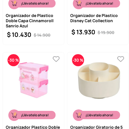
¡Llévatelo ahora!
¡Llévatelo ahora!
Organizador de Plastico
Organizador de Plastico
Doble Capa Cinnamoroll
Disney Cat Collection
Sanrio Azul
$
13
.
930
$
19
.
900
$
10
.
430
$
14
.
900
-
30 %
-
30 %
¡Llévatelo ahora!
¡Llévatelo ahora!
Organizador Plastico Doble
Organizador Giratorio de 5