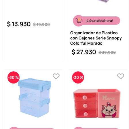
¡Llévatelo ahora!
$
13
.
930
$
19
.
900
Organizador de Plastico
con Cajones Serie Snoopy
Colorful Morado
$
27
.
930
$
39
.
900
-
30 %
-
30 %