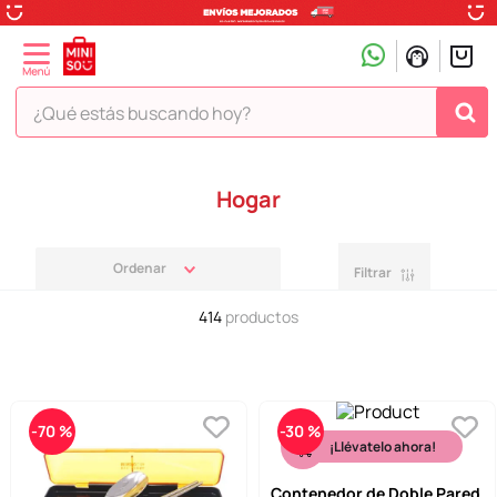
¿Qué estás buscando hoy?
TÉRMINOS MÁS BUSCADOS
Hogar
1
.
peluche
2
.
hello kitty
Filtrar
3
.
snoopy
414
productos
4
.
ositos cariñositos
5
.
termo
6
.
disney
-
70 %
-
30 %
7
.
termos
¡Llévatelo ahora!
8
.
toy story
Contenedor de Doble Pared