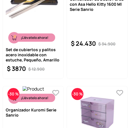
con Asa Hello Kitty 1600 Ml
9
.
llaveros
Serie Sanrio
10
.
one piece
¡Llévatelo ahora!
$
24
.
430
$
34
.
900
Set de cubiertos y palitos
acero inoxidable con
estuche, Pequeño, Amarillo
$
3870
$
12
.
900
-
30 %
-
30 %
¡Llévatelo ahora!
Organizador Kuromi Serie
Sanrio