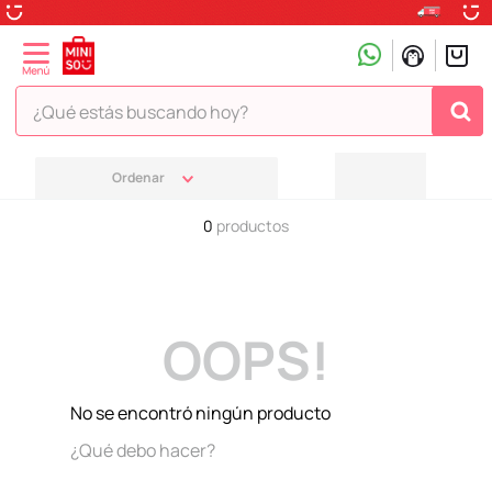
¿Qué estás buscando hoy?
TÉRMINOS MÁS BUSCADOS
1
.
peluche
0
productos
2
.
hello kitty
3
.
snoopy
4
.
ositos cariñositos
OOPS!
5
.
termo
6
.
toy story
No se encontró ningún producto
7
.
disney
¿Qué debo hacer?
8
.
termos