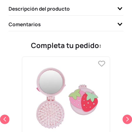
9
.
llaveros
Descripción del producto
10
.
one piece
Comentarios
Completa tu pedido: