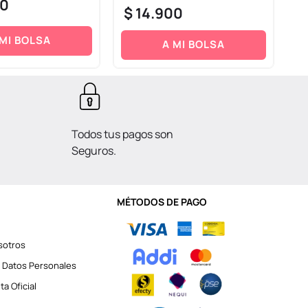
0
$
14
.
900
$
 MI BOLSA
A MI BOLSA
Todos tus pagos son
Seguros.
MÉTODOS DE PAGO
sotros
 Datos Personales
a Oficial