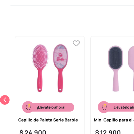
¡Llévatelo ahora!
¡Llévatelo a
llo
Cepillo de Paleta Serie Barbie
Mini Cepillo para el
l
$
24
.
900
$
12
.
900