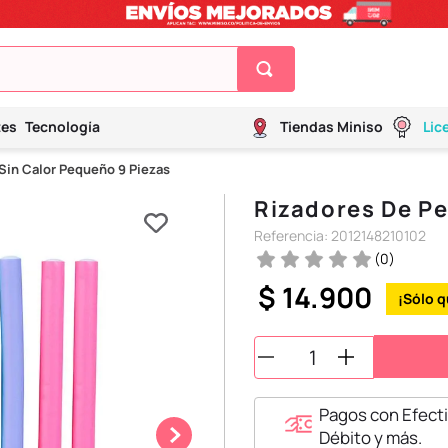
tes
Tecnología
Tiendas Miniso
Lic
Sin Calor Pequeño 9 Piezas
Rizadores De Pe
Referencia
:
2012148210102
(
0
)
$
14
.
900
Pagos con Efecti
Débito y más.