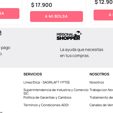
$
12
.
90
$
17
.
900
SA
A
A MI BOLSA
e pago
La ayuda que necesitas
o.
en tus compras.
SERVICIOS
NOSOTROS
Línea Etica - SAGRILAFT Y PTEE
Nosotros
Superintendencia de Industria y Comercio
Trabaja con No
SIC
Política de Garantías y Cambios
Tratamiento de
Términos y Condiciones ADDI
Canales de Vent
es