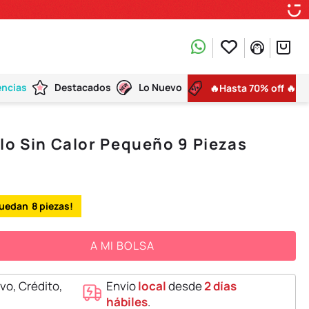
encias
Destacados
Lo Nuevo
🔥Hasta 70% off 🔥
lo Sin Calor Pequeño 9 Piezas
8
A MI BOLSA
vo, Crédito,
Envío
local
desde
2 días
hábiles
.