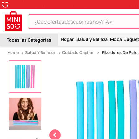
¿Qué ofertas descubrirás hoy? 🔍💸
TÉRMINOS MÁS BUSCADOS
Hogar
Salud y Belleza
Moda
Jugue
1
.
peluche
Salud Y Belleza
Cuidado Capilar
Rizadores De Pelo 
2
.
hello kitty
3
.
snoopy
4
.
ositos cariñositos
5
.
termo
6
.
toy story
7
.
disney
8
.
termos
9
.
one piece