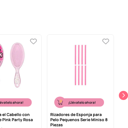
lévatelo ahora!
¡Llévatelo ahora!
a el Cabello con
Rizadores de Esponja para
Ce
ie Pink Party Rosa
Pelo Pequenos Serie Miniso 8
Pr
Piezas
Se