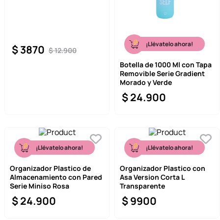
¡Llévatelo ahora!
$
3870
$
12
.
900
Botella de 1000 Ml con Tapa
Removible Serie Gradient
Morado y Verde
$
24
.
900
¡Llévatelo ahora!
¡Llévatelo ahora!
Organizador Plastico de
Organizador Plastico con
Almacenamiento con Pared
Asa Version Corta L
Serie Miniso Rosa
Transparente
$
24
.
900
$
9900