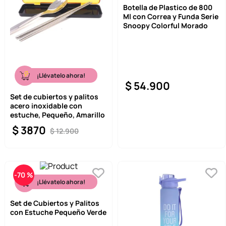
Botella de Plastico de 800
9
.
llaveros
Ml con Correa y Funda Serie
Snoopy Colorful Morado
10
.
one piece
¡Llévatelo ahora!
$
54
.
900
Set de cubiertos y palitos
acero inoxidable con
estuche, Pequeño, Amarillo
$
3870
$
12
.
900
-
70 %
¡Llévatelo ahora!
Set de Cubiertos y Palitos
con Estuche Pequeño Verde