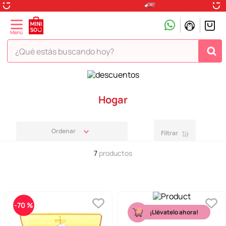
¿Qué estás buscando hoy?
TÉRMINOS MÁS BUSCADOS
1
.
peluche
Hogar
2
.
hello kitty
3
.
snoopy
Filtrar
4
.
ositos cariñositos
7
productos
5
.
termo
6
.
disney
7
.
termos
-
70 %
¡Llévatelo ahora!
8
.
toy story