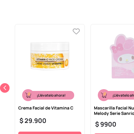
¡Llévatelo ahora!
¡Llévatelo a
Crema Facial de Vitamina C
Mascarilla Facial Nu
Melody Serie Sanri
$
29
.
900
$
9900