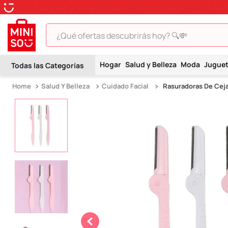
¿Qué ofertas descubrirás hoy? 🔍💸
TÉRMINOS MÁS BUSCADOS
Hogar
Salud y Belleza
Moda
Jugue
1
.
peluche
Salud Y Belleza
Cuidado Facial
Rasuradoras De Ceja
2
.
hello kitty
3
.
snoopy
4
.
ositos cariñositos
5
.
termo
6
.
disney
7
.
termos
8
.
toy story
9
.
llaveros