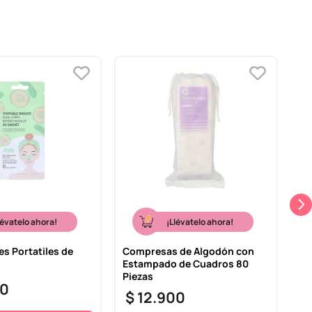
lévatelo ahora!
¡Llévatelo ahora!
es Portatiles de
Compresas de Algodón con
Ma
Estampado de Cuadros 80
To
Piezas
0
$
$
12
.
900