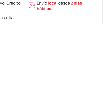
vo, Crédito,
Envío
local
desde
2 días
hábiles
.
garantías