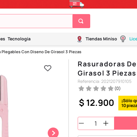
tes
Tecnología
Tiendas Miniso
Lic
 Plegables Con Diseno De Girasol 3 Piezas
Rasuradoras De
Girasol 3 Piezas
Referencia
:
2021207910105
(
0
)
$
12
.
900
10