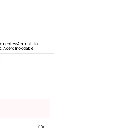
onentes:Acrilonitrilo
, Acero Inoxidable
m
0%