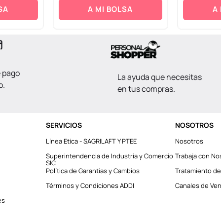
SA
A MI BOLSA
A
e pago
La ayuda que necesitas
o.
en tus compras.
SERVICIOS
NOSOTROS
Línea Etica - SAGRILAFT Y PTEE
Nosotros
Superintendencia de Industria y Comercio
Trabaja con No
SIC
Política de Garantías y Cambios
Tratamiento de
Términos y Condiciones ADDI
Canales de Vent
es