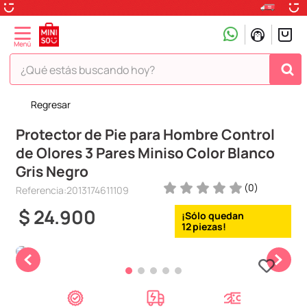
¿Qué estás buscando hoy?
Regresar
TÉRMINOS MÁS BUSCADOS
Protector de Pie para Hombre Control
1
.
peluche
de Olores 3 Pares Miniso Color Blanco
2
.
hello kitty
Gris Negro
3
.
snoopy
(
0
)
Referencia
:
2013174611109
4
.
ositos cariñositos
$
24
.
900
12
5
.
termo
6
.
disney
7
.
termos
8
.
toy story