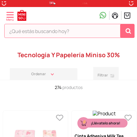
¿Qué estás buscando hoy?
TÉRMINOS MÁS BUSCADOS
Tecnología Y Papelería Miniso 30%
1
.
peluche
2
.
hello kitty
Filtrar
3
.
snoopy
274
productos
4
.
ositos cariñositos
5
.
termo
6
.
disney
7
.
termos
¡Llévatelo ahora!
8
.
toy story
Cinta Adhesiva Milk Tea