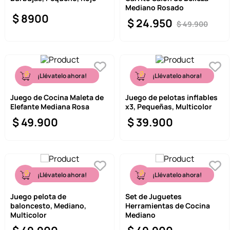
Mediano Rosado
9
.
one piece
$
8900
$
24
.
950
$
49
.
900
10
.
llaveros
¡Llévatelo ahora!
¡Llévatelo ahora!
Juego de Cocina Maleta de
Juego de pelotas inflables
Elefante Mediana Rosa
x3, Pequeñas, Multicolor
$
49
.
900
$
39
.
900
¡Llévatelo ahora!
¡Llévatelo ahora!
Juego pelota de
Set de Juguetes
baloncesto, Mediano,
Herramientas de Cocina
Multicolor
Mediano