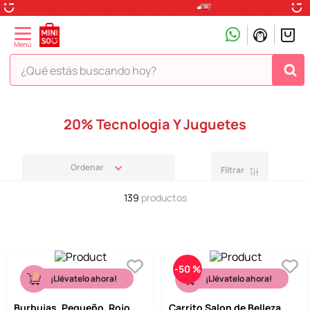
¿Qué estás buscando hoy?
TÉRMINOS MÁS BUSCADOS
20% Tecnologia Y Juguetes
1
.
peluche
2
.
hello kitty
Filtrar
3
.
snoopy
139
productos
4
.
ositos cariñositos
5
.
termo
6
.
toy story
-
50 %
7
.
disney
¡Llévatelo ahora!
¡Llévatelo ahora!
8
.
termos
Burbujas, Pequeño, Rojo
Carrito Salon de Belleza