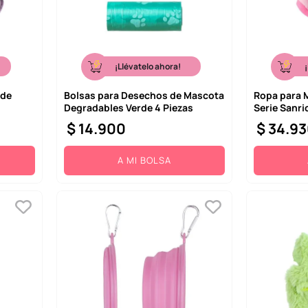
¡Llévatelo ahora!
nde
Bolsas para Desechos de Mascota
Ropa para 
Degradables Verde 4 Piezas
Serie Sanri
$
14
.
900
$
34
.
93
A MI BOLSA