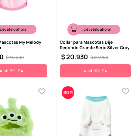
¡Llévatelo ahora!
¡Llévatelo ahora!
Mascotas My Melody
Collar para Mascotas Dije
o
Redondo Grande Serie Silver Gray
0
$
20
.
930
$
49
.
900
$
29
.
900
A MI BOLSA
A MI BOLSA
-
30 %