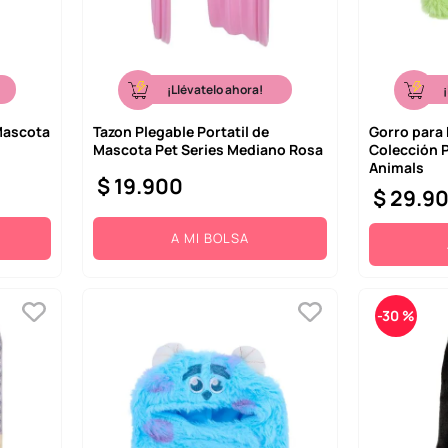
¡Llévatelo ahora!
Mascota
Tazon Plegable Portatil de
Gorro para 
Mascota Pet Series Mediano Rosa
Colección P
Animals
$
19
.
900
$
29
.
9
A MI BOLSA
-
30 %