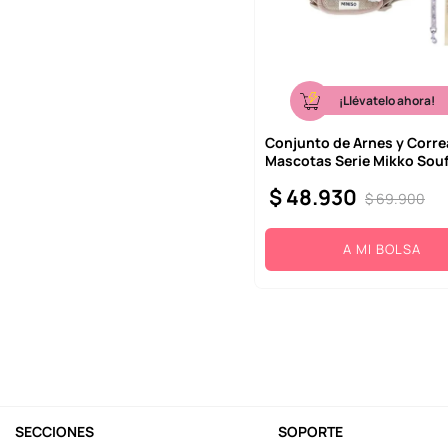
¡Llévatelo ahora!
Conjunto de Arnes y Corre
Mascotas Serie Mikko Souf
$
48
.
930
$
69
.
900
A MI BOLSA
SECCIONES
SOPORTE