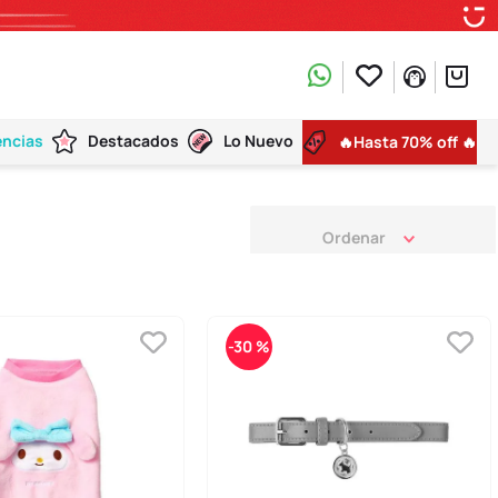
encias
Destacados
Lo Nuevo
🔥Hasta 70% off 🔥
-
30 %