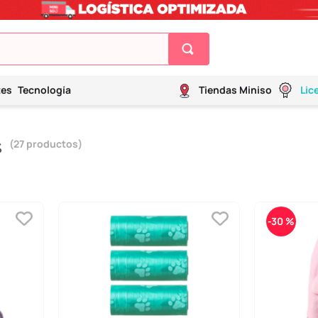
tes
Tecnología
Tiendas Miniso
Lic
27
productos
%
-
30 %