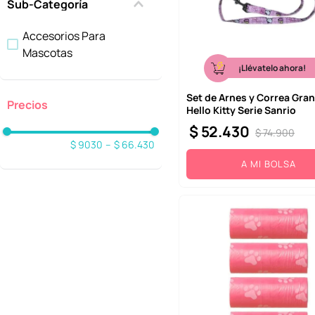
Sub-Categoría
10
.
league of legends
Accesorios Para
Mascotas
¡Llévatelo ahora!
Set de Arnes y Correa Gra
Hello Kitty Serie Sanrio
$
52
.
430
$
74
.
900
$ 9030
–
$ 66.430
A MI BOLSA