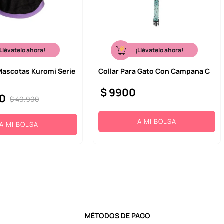
¡Llévatelo ahora!
¡Llévatelo ahora!
Mascotas Kuromi Serie
Collar Para Gato Con Campana C
$
9900
0
$
49
.
900
A MI BOLSA
A MI BOLSA
MÉTODOS DE PAGO