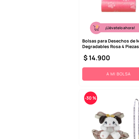
¡Llévatelo ahora!
Bolsas para Desechos de 
Degradables Rosa 4 Piezas
$
14
.
900
A MI BOLSA
-
30 %