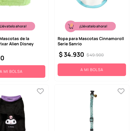
¡Llévatelo ahora!
¡Llévatelo ahora!
Mascotas de la
Ropa para Mascotas Cinnamoroll
ixar Alien Disney
Serie Sanrio
$
34
.
930
$
49
.
900
00
A MI BOLSA
A MI BOLSA