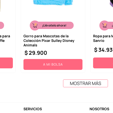
¡Llévatelo ahora!
a para
Gorro para Mascotas de la
Ropa para 
fle
Colección Pixar Sulley Disney
Sanrio
Animals
$
34
.
93
$
29
.
900
A MI BOLSA
MOSTRAR MÁS
SERVICIOS
NOSOTROS