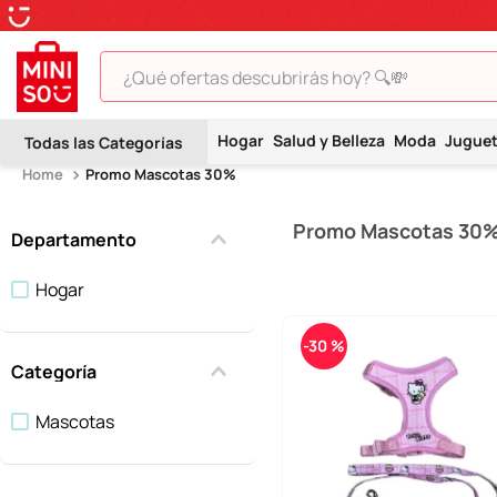
¿Qué ofertas descubrirás hoy? 🔍💸
TÉRMINOS MÁS BUSCADOS
Hogar
Salud y Belleza
Moda
Jugue
1
.
peluche
Promo Mascotas 30%
2
.
hello kitty
Promo Mascotas 30
3
.
snoopy
Departamento
4
.
ositos cariñositos
Hogar
5
.
termo
-
30 %
6
.
disney
Categoría
7
.
toy story
Mascotas
8
.
termos
9
.
one piece