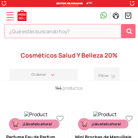
¿Qué estás buscando hoy?
TÉRMINOS MÁS BUSCADOS
Cosméticos Salud Y Belleza 20%
1
.
peluche
2
.
hello kitty
Filtrar
3
.
snoopy
144
productos
4
.
ositos cariñositos
5
.
termo
6
.
disney
7
.
termos
¡Llévatelo ahora!
¡Llévatelo ahora!
8
.
toy story
Perfume Eau de Parfum
Mini Brochas de Maquillaje