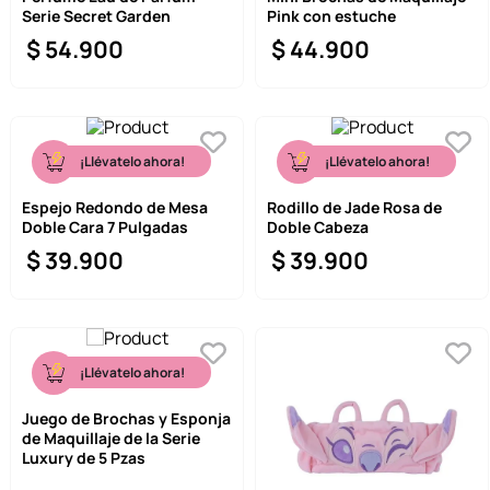
Serie Secret Garden
Pink con estuche
9
.
llaveros
$
54
.
900
$
44
.
900
10
.
one piece
¡Llévatelo ahora!
¡Llévatelo ahora!
Espejo Redondo de Mesa
Rodillo de Jade Rosa de
Doble Cara 7 Pulgadas
Doble Cabeza
$
39
.
900
$
39
.
900
¡Llévatelo ahora!
Juego de Brochas y Esponja
de Maquillaje de la Serie
Luxury de 5 Pzas