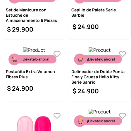
Set de Manicure con
Cepillo de Paleta Serie
Estuche de
Barbie
Almacenamiento 6 Piezas
$
24
.
900
$
29
.
900
¡Llévatelo ahora!
¡Llévatelo ahora!
Pestañita Extra Volumen
Delineador de Doble Punta
Fibres Plus
Fina y Gruesa Hello Kitty
Serie Sanrio
$
24
.
900
$
24
.
900
¡Llévatelo ahora!