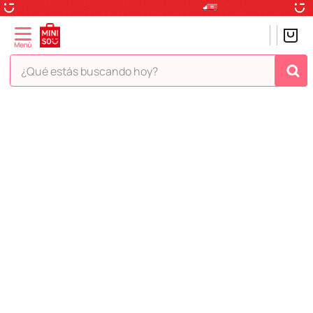
¿Qué estás buscando hoy?
TÉRMINOS MÁS BUSCADOS
1
.
peluche
2
.
hello kitty
3
.
snoopy
4
.
ositos cariñositos
5
.
termo
6
.
disney
7
.
termos
8
.
toy story