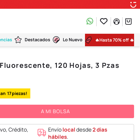
encias
Destacados
Lo Nuevo
🔥Hasta 70% off 🔥
 Fluorescente, 120 Hojas, 3 Pzas
17
A MI BOLSA
vo, Crédito,
Envío
local
desde
2 días
hábiles
.