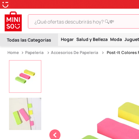
¿Qué ofertas descubrirás hoy? 🔍💸
TÉRMINOS MÁS BUSCADOS
Hogar
Salud y Belleza
Moda
Jugue
1
.
peluche
Papelería
Accesorios De Papeleria
Post-It Colores 
2
.
hello kitty
3
.
snoopy
4
.
ositos cariñositos
5
.
termo
6
.
disney
7
.
termos
8
.
toy story
9
.
llaveros