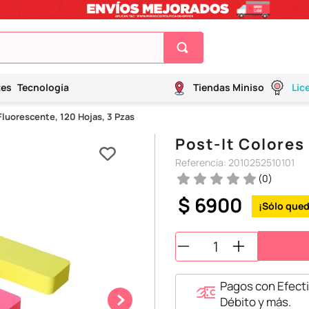
tes
Tecnología
Tiendas Miniso
Lic
Fluorescente, 120 Hojas, 3 Pzas
Post-It Colores
Referencia
:
2010252510101
(
0
)
$
6900
Pagos con Efecti
Débito y más.