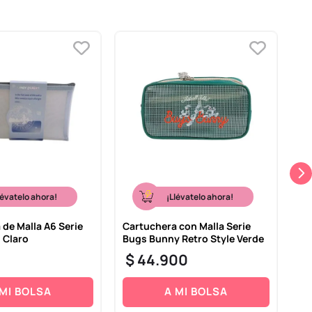
lévatelo ahora!
¡Llévatelo ahora!
 de Malla A6 Serie
Cartuchera con Malla Serie
Es
 Claro
Bugs Bunny Retro Style Verde
Ne
$
44
.
900
$
 MI BOLSA
A MI BOLSA