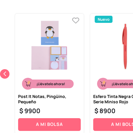
Nuevo
¡Llévatelo ahora!
¡Llévatelo a
e
Post It Notas, Pingüino,
Esfero Tinta Negra 
Pequeño
Serie Miniso Rojo
$
9900
$
8900
A MI BOLSA
A MI BOL