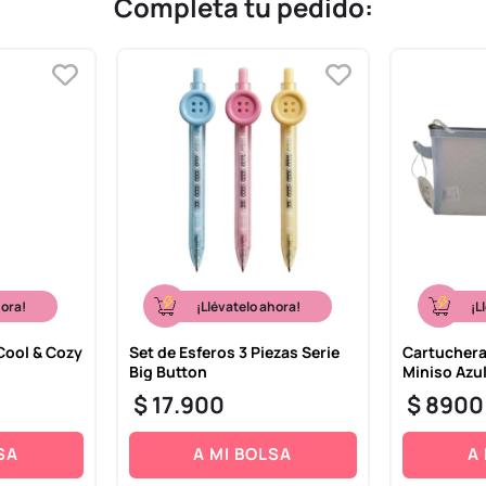
Completa tu pedido:
hora!
¡Llévatelo ahora!
¡L
Cool & Cozy
Set de Esferos 3 Piezas Serie
Cartuchera
Big Button
Miniso Azul
$
17
.
900
$
8900
SA
A MI BOLSA
A